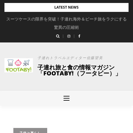
Skip
LATEST NEWS
to
スーツケースの限界を突破！子連れ海外＆ビーチ旅をラクにする
content
驚異の圧縮術
子連れトラベルエディター佐藤望美
子連れ旅と食の情報マガジン
「FOOTABY!（フータビー）」