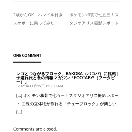
投
2歳からOK！ハンドル付き
ポケモン和装で七五三！ス
スケボーに乗ってみた
タジオアリス撮影レポート
稿
ナ
ビ
ゲ
ONE COMMENT
ー
シ
レゴとつながるブロック、BAKOBA（バコバ）に挑戦 |
子連れ旅と食の情報マガジン「FOOTABY!（フータビ
ョ
ー）」
2021年11月19日 at 8:30 AM
ン
[…] ポケモン和装で七五三！スタジオアリス撮影レポー
ト 曲線の立体物が作れる「チューブロック」が楽しい
[…]
Comments are closed.