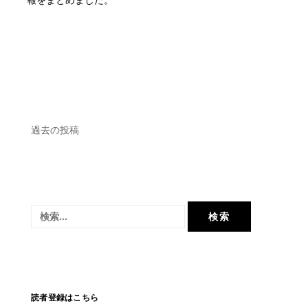
投
過去の投稿
稿
ナ
ビ
検
ゲ
索:
ー
シ
ョ
読者登録はこちら