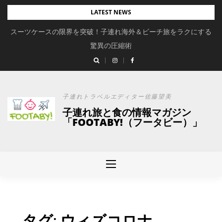
Skip
LATEST NEWS
to
スーツケースの限界を突破！子連れ海外＆ビーチ旅をラクにする
content
驚異の圧縮術
子連れトラベルエディター佐藤望美
子連れ旅と食の情報マガジン
「FOOTABY!（フータビー）」
タグ:
ウィズコロナ